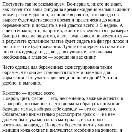
Поступать так не рекомендуем. Во-первых, никто не знает,
как изменится ваша фигура за время ожидания малыша: живот
может расти медленно, и вполне вероятно, что одежда на
вырост будет ждать своего времени практически до конца
беременности и походить в ней удастся всего 3–5 недель. А
еще возможно, что, напротив, животик увеличится в размерах
быстро и весьма ощутимо, а вот грудь совсем не изменится —
в результате купленное платье будет сидеть на фигуре плохо и
носить его не будет желания. Лучше не опережать события и
покупать одежду тогда, когда вы увидите, что она вам
необходима, а главное — хорошо на вас сидит.
Часто одежда для беременных сконструирована таким
образом, что она же становится потом и одеждой для
кормления. Получается две вещи по цене одной! А это и
удобно, и выгодно.
Качество — прежде всего
Покрой, цвет, фасон — это, несомненно, важные аспекты в
гардеробе, но главное, на что должны обращать внимание
будущие мамы, выбирая себе одежду, — это ее качество.
Обязательно внимательно рассмотрите ярлык — на нем
должен быть указан состав материала, из которого
изготовлена одежда. Во время беременности у многих
женщин кожа сохнет и шелушится (особенно на животе), и