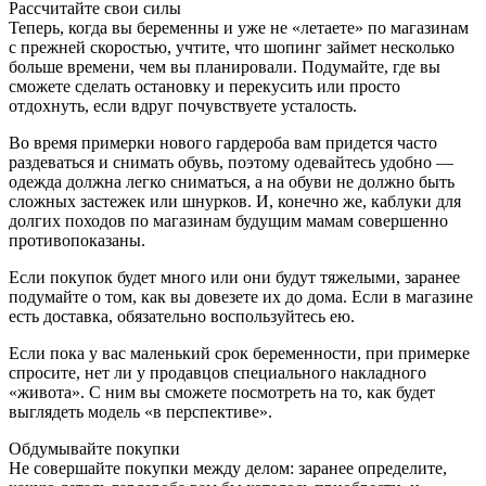
Рассчитайте свои силы
Теперь, когда вы беременны и уже не «летаете» по магазинам
с прежней скоростью, учтите, что шопинг займет несколько
больше времени, чем вы планировали. Подумайте, где вы
сможете сделать остановку и перекусить или просто
отдохнуть, если вдруг почувствуете усталость.
Во время примерки нового гардероба вам придется часто
раздеваться и снимать обувь, поэтому одевайтесь удобно —
одежда должна легко сниматься, а на обуви не должно быть
сложных застежек или шнурков. И, конечно же, каблуки для
долгих походов по магазинам будущим мамам совершенно
противопоказаны.
Если покупок будет много или они будут тяжелыми, заранее
подумайте о том, как вы довезете их до дома. Если в магазине
есть доставка, обязательно воспользуйтесь ею.
Если пока у вас маленький срок беременности, при примерке
спросите, нет ли у продавцов специального накладного
«живота». С ним вы сможете посмотреть на то, как будет
выглядеть модель «в перспективе».
Обдумывайте покупки
Не совершайте покупки между делом: заранее определите,