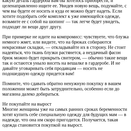
какую деталь гардероба вам бы хотелось приобрести, и
целенаправленно ищите ее. Увидев новую вещь, подумайте, с
чем вы будете ее носить и куда ее можно будет надеть. Если
хотите подобрать себе комплект к уже имеющейся одежде,
возьмите ее с собой на шопинг — так легче будет увидеть,
подходят ли вещи друг другу.
При примерке не идите на компромисс: чувствуете, что блузка
немного жмет, или видите, что на брюках собираются
некрасивые складки, — откладывайте их в сторону. Не стоит
надеяться, что ткань блузки растянется, а неудачный фасон
брюк можно будет прикрыть свитером, — обычно такие вещи
так и остаются уныло висеть на вешалке в гардеробе. И не
давайте уговаривать себя продавцам — носить не
подошедшую одежду придется вам!
Помните, что сдавать обратно ненужную покупку в вашем
положении может быть затруднительно, особенно если до
магазина далеко добираться.
Не покупайте на вырост
Многие женщины уже на самых ранних сроках беременности
хотят купить себе специальную одежду для будущих мам — в
надежде, что она им скоро пригодится. Получается, такая
одежда становится покупкой на вырост.