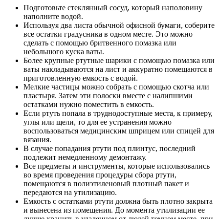
Подготовьте стеклянный сосуд, который наполовину
наполните водой.
Используя два листа обычной офисной бумаги, соберите
все остатки градусника в одном месте. Это можно
сделать с помощью бритвенного помазка или
небольшого куска ваты.
Более крупные ртутные шарики с помощью помазка или
ваты накладываются на лист и аккуратно помещаются в
приготовленную емкость с водой.
Мелкие частицы можно собрать с помощью скотча или
пластыря. Затем эти полоски вместе с налипшими
остатками нужно поместить в емкость.
Если ртуть попала в труднодоступные места, к примеру,
углы или щели, то для ее устранения можно
воспользоваться медицинским шприцем или спицей для
вязания.
В случае попадания ртути под плинтус, последний
подлежит немедленному демонтажу.
Все предметы и инструменты, которые использовались
во время проведения процедуры сбора ртути,
помещаются в полиэтиленовый плотный пакет и
передаются на утилизацию.
Емкость с остатками ртути должна быть плотно закрыта
и вынесена из помещения. До момента утилизации ее
лучше хранить в удаленном от людей темном месте, при