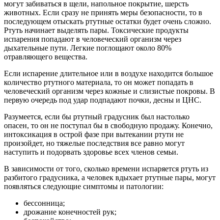
могут забиваться в щели, напольное покрытие, шерсть
животных. Если сразу не принять меры безопасности, то в
последующем отыскать ртутные остатки будет очень сложно.
Ртуть начинает выделять пары. Токсические продукты
испарения попадают в человеческий организм через
дыхательные пути. Легкие поглощают около 80%
отравляющего вещества.
Если испарение длительное или в воздухе находится большое
количество ртутного материала, то он может попадать в
человеческий организм через кожные и слизистые покровы. В
первую очередь под удар подпадают почки, десны и ЦНС.
Разумеется, если бы ртутный градусник был настолько
опасен, то он не поступал бы в свободную продажу. Конечно,
интоксикация в острой фазе при вытекании ртути не
произойдет, но тяжелые последствия все равно могут
наступить и подорвать здоровье всех членов семьи.
В зависимости от того, сколько времени испаряется ртуть из
разбитого градусника, а человек вдыхает ртутные пары, могут
появляться следующие симптомы и патологии:
бессонница;
дрожание конечностей рук;