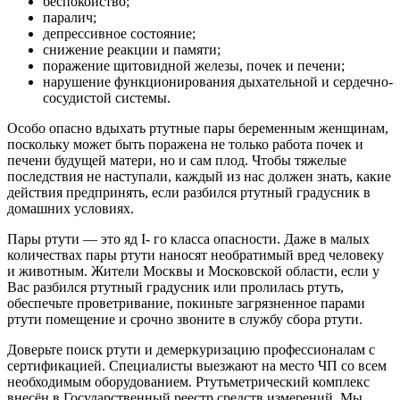
беспокойство;
паралич;
депрессивное состояние;
снижение реакции и памяти;
поражение щитовидной железы, почек и печени;
нарушение функционирования дыхательной и сердечно-
сосудистой системы.
Особо опасно вдыхать ртутные пары беременным женщинам,
поскольку может быть поражена не только работа почек и
печени будущей матери, но и сам плод. Чтобы тяжелые
последствия не наступали, каждый из нас должен знать, какие
действия предпринять, если разбился ртутный градусник в
домашних условиях.
Пары ртути — это яд I- го класса опасности. Даже в малых
количествах пары ртути наносят необратимый вред человеку
и животным. Жители Москвы и Московской области, если у
Вас разбился ртутный градусник или пролилась ртуть,
обеспечьте проветривание, покиньте загрязненное парами
ртути помещение и срочно звоните в службу сбора ртути.
Доверьте поиск ртути и демеркуризацию профессионалам с
сертификацией. Специалисты выезжают на место ЧП со всем
необходимым оборудованием. Ртутьметрический комплекс
внесён в Государственный реестр средств измерений. Мы