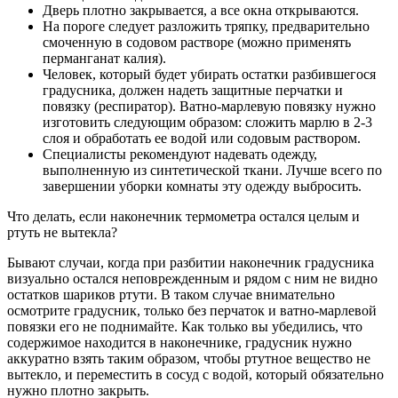
Дверь плотно закрывается, а все окна открываются.
На пороге следует разложить тряпку, предварительно
смоченную в содовом растворе (можно применять
перманганат калия).
Человек, который будет убирать остатки разбившегося
градусника, должен надеть защитные перчатки и
повязку (респиратор). Ватно-марлевую повязку нужно
изготовить следующим образом: сложить марлю в 2-3
слоя и обработать ее водой или содовым раствором.
Специалисты рекомендуют надевать одежду,
выполненную из синтетической ткани. Лучше всего по
завершении уборки комнаты эту одежду выбросить.
Что делать, если наконечник термометра остался целым и
ртуть не вытекла?
Бывают случаи, когда при разбитии наконечник градусника
визуально остался неповрежденным и рядом с ним не видно
остатков шариков ртути. В таком случае внимательно
осмотрите градусник, только без перчаток и ватно-марлевой
повязки его не поднимайте. Как только вы убедились, что
содержимое находится в наконечнике, градусник нужно
аккуратно взять таким образом, чтобы ртутное вещество не
вытекло, и переместить в сосуд с водой, который обязательно
нужно плотно закрыть.