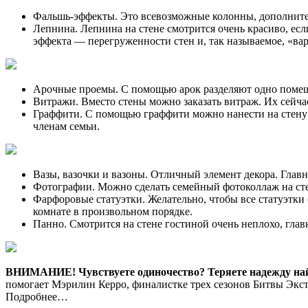
Фальшь-эффекты. Это всевозможные колонны, дополнитель
Лепнина. Лепнина на стене смотрится очень красиво, ес
эффекта — перегруженности стен и, так называемое, «ва
Арочные проемы. С помощью арок разделяют одно помещ
Витражи. Вместо стены можно заказать витраж. Их сейча
Граффити. С помощью граффити можно нанести на стену л
членам семьи.
Вазы, вазочки и вазоны. Отличный элемент декора. Главн
Фотографии. Можно сделать семейный фотоколлаж на стен
Фарфоровые статуэтки. Желательно, чтобы все статуэтки
комнате в произвольном порядке.
Панно. Смотрится на стене гостиной очень неплохо, глав
ВНИМАНИЕ!
Чувствуете одиночество? Теряете надежду н
помогает Мэрилин Керро, финалистке трех сезонов Битвы Экст
Подробнее…