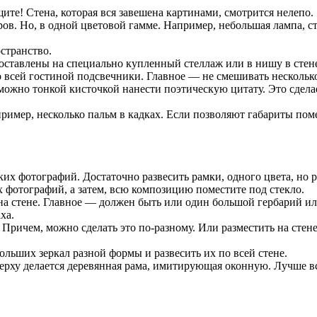
ите! Стена, которая вся завешена картинами, смотрится нелепо.
в. Но, в одной цветовой гамме. Например, небольшая лампа, ст
странство.
поставлены на специально купленный стеллаж или в нишу в стен
 всей гостиной подсвечники. Главное — не смешивать несколько
можно тонкой кисточкой нанести поэтическую цитату. Это сде
пример, несколько пальм в кадках. Если позволяют габариты по
их фотографий. Достаточно развесить рамки, одного цвета, но р
 фотографий, а затем, всю композицию поместите под стекло.
 на стене. Главное — должен быть или один большой гербарий и
ха.
 Причем, можно сделать это по-разному. Или разместить на стен
ольших зеркал разной формы и развесить их по всей стене.
верху делается деревянная рама, имитирующая оконную. Лучше все