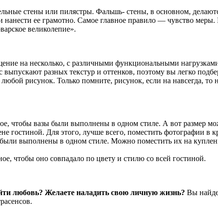
ные стены или пилястры. Фальшь- стены, в основном, делаются
ли нанести ее грамотно. Самое главное правило — чувство меры
рварское великолепие».
ение на несколько, с различными функциональными нагрузками
с выпускают разных текстур и оттенков, поэтому вы легко подб
юбой рисунок. Только помните, рисунок, если на навсегда, то н
ое, чтобы вазы были выполнены в одном стиле. А вот размер мож
е гостиной. Для этого, лучше всего, поместить фотографии в кр
 были выполнены в одном стиле. Можно поместить их на купленн
ное, чтобы оно совпадало по цвету и стилю со всей гостиной.
айти любовь? Желаете наладить свою личную жизнь?
Вы найдет
расенсов.