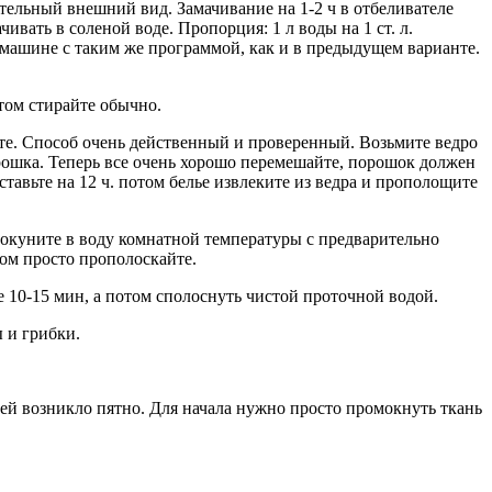
ательный внешний вид. Замачивание на 1-2 ч в отбеливателе
вать в соленой воде. Пропорция: 1 л воды на 1 ст. л.
 машине с таким же программой, как и в предыдущем варианте.
отом стирайте обычно.
ите. Способ очень действенный и проверенный. Возьмите ведро
порошка. Теперь все очень хорошо перемешайте, порошок должен
авьте на 12 ч. потом белье извлеките из ведра и прополощите
окуните в воду комнатной температуры с предварительно
ром просто прополоскайте.
 10-15 мин, а потом сполоснуть чистой проточной водой.
 и грибки.
ней возникло пятно. Для начала нужно просто промокнуть ткань