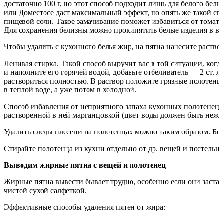
достаточно 100 г, но этот способ подходит лишь для белого бе
или Доместосе даст максимальный эффект, но опять же такой сп
пищевой соли. Такое замачивание поможет избавиться от тома
Для сохранения белизны можно прокипятить белые изделия в в
Чтобы удалить с кухонного белья жир, на пятна нанесите раств
Ленивая стирка. Такой способ выручит вас в той ситуации, ко
и наполните его горячей водой, добавьте отбеливатель — 2 ст.
раствориться полностью. В раствор положите грязные полотенц
в теплой воде, а уже потом в холодной.
Способ избавления от неприятного запаха кухонных полотене
растворенной в ней марганцовкой (цвет воды должен быть нежно
Удалить следы плесени на полотенцах можно таким образом. Бе
Стирайте полотенца из кухни отдельно от др. вещей и постель
Выводим жирные пятна
с вещей и полотенец
Жирные пятна вывести бывает трудно, особенно если они заста
чистой сухой салфеткой.
Эффективные способы удаления пятен от жира: