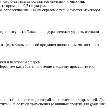
 оно будет всегда оставаться нежными и мягкими.
те примерно 0,5 ст. уксуса.
е ополаскивание. Таким образом с ткани смоется максимум
оде и высушите. Такая процедура поможет удалить из ткани
это эффективный способ придания полотенцам мягкости без
жки или утюгом с паром.
Перед тем как убрать полотенце в корзину просушите его.
оличество полотенец и стирайте их отдельно от др. вещей. Для
ятить и не бояться применения различных средств для удаления