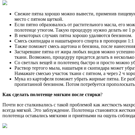
Свежие пятна хорошо можно вывести, применив пищевую с
место с пятном щеткой.
Если пятно образовалось от растительного масла, его мо
полотенце утюгом. Такую процедуру нужно делать не 1 раз
В некоторых случаях пятна хорошо удаляются бензином.
Смесь скипидара и нашатырного спирта в пропорции 1:1 
Также поможет смесь ацетона и бензина, после нанесени
Застаревшие пятна от жира любых видов можно успешно у
ткани. Возможно, процедуру придется делать в несколько
Со светлых вещей и полотенец быстро и просто можно убр
Раствор тертого мыла, нашатыря и скипидара может убрат
Намажьте смесью участок ткани с пятном, а через 2 ч хо
Мука из картофеля поможет убрать жирные пятна. Ее раз
пропитанной бензином. Потом потребуется прополоскать
Как сделать полотенце мягким после стирки
?
Почти все сталкивались с такой проблемой как жесткость махр
всегда мягкой. Это заблуждение. Полотенца становятся жестким
полотенца оставались мягкими и приятными на ощупь соблюдай