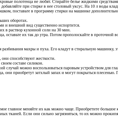
вые полотенца не любят. Стирайте белье жидкими средствами,
 добавляйте при стирке в нее столовый уксус. На 10 л воды клади
шком, поставьте в программу стирки на машинке дополнительно
ьших оборотах.
ими и внешний вид существенно испортится.
х в раствор кухонной соли на 30 мин.
а, оставьте их так до утра. Потом прополоскайте в проточной в
 разбивания махры и пуха. Его кладут в стиральную машинку, 
, они способствуют жесткости.
 своем составе силикон.
ний случай можно воспользоваться паровым устройством для гла
ца, они приобретут затхлый запах и могут покрыться плесенью. 
мое главное меняйте их как можно чаще. Приобретите большое к
ьных тканей. Если они сильно загрязняться, то их можно прокип