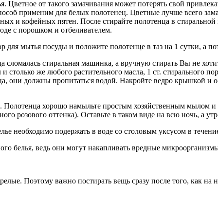
лья. Цветное от такого замачивания может потерять свой привлек
особ применим для белых полотенец. Цветные лучше всего замачи
тных и кофейных пятен. После стирайте полотенца в стиральной
оде с порошком и отбеливателем.
ор для мытья посуды и положите полотенце в таз на 1 сутки, а п
гда сломалась стиральная машинка, а вручную стирать Вы не хот
 л и столько же любого растительного масла, 1 ст. стирального 
а, они должны пропитаться водой. Накройте ведро крышкой и ост
ц. Полотенца хорошо намыльте простым хозяйственным мылом и 
го розового оттенка). Оставьте в таком виде на всю ночь, а ут
лье необходимо подержать в воде со столовым уксусом в течение
ного белья, ведь они могут накапливать вредные микроорганизмы
релые. Поэтому важно постирать вещь сразу после того, как на 