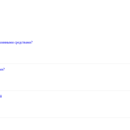
газинными средствами?
ми?
ей