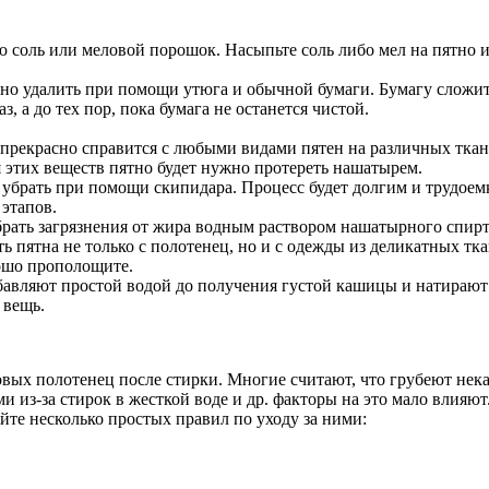
оль или меловой порошок. Насыпьте соль либо мел на пятно и ос
жно удалить при помощи утюга и обычной бумаги. Бумагу сложите 
, а до тех пор, пока бумага не останется чистой.
прекрасно справится с любыми видами пятен на различных ткан
я этих веществ пятно будет нужно протереть нашатырем.
брать при помощи скипидара. Процесс будет долгим и трудоемк
 этапов.
ать загрязнения от жира водным раствором нашатырного спирта. 
ь пятна не только с полотенец, но и с одежды из деликатных т
рошо прополощите.
бавляют простой водой до получения густой кашицы и натирают
 вещь.
овых полотенец после стирки. Многие считают, что грубеют нека
и из-за стирок в жесткой воде и др. факторы на это мало влияю
те несколько простых правил по уходу за ними: