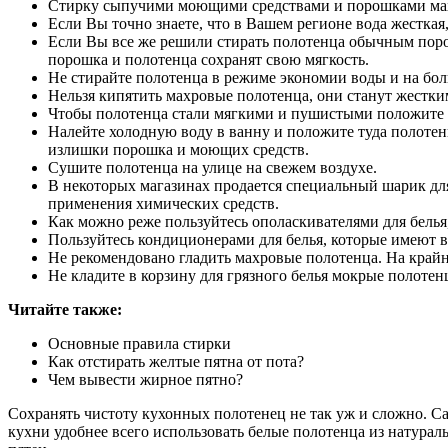
Стирку сыпучими моющими средствами и порошками махро
Если Вы точно знаете, что в Вашем регионе вода жесткая,
Если Вы все же решили стирать полотенца обычным поро
порошка и полотенца сохранят свою мягкость.
Не стирайте полотенца в режиме экономии воды и на бол
Нельзя кипятить махровые полотенца, они станут жестк
Чтобы полотенца стали мягкими и пушистыми положите и
Налейте холодную воду в ванну и положите туда полотенц
излишки порошка и моющих средств.
Сушите полотенца на улице на свежем воздухе.
В некоторых магазинах продается специальный шарик для
применения химических средств.
Как можно реже пользуйтесь ополаскивателями для белья
Пользуйтесь кондиционерами для белья, которые имеют в
Не рекомендовано гладить махровые полотенца. На край
Не кладите в корзину для грязного белья мокрые полотен
Читайте также:
Основные правила стирки
Как отстирать желтые пятна от пота?
Чем вывести жирное пятно?
Сохранять чистоту кухонных полотенец не так уж и сложно. Са
кухни удобнее всего использовать белые полотенца из натурал