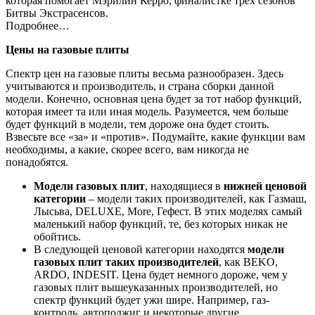
которая помогает Мэрилин Керро, финалистке трех сезонов
Битвы Экстрасенсов.
Подробнее…
Цены на газовые плиты
Спектр цен на газовые плиты весьма разнообразен. Здесь
учитываются и производитель, и страна сборки данной
модели. Конечно, основная цена будет за тот набор функций,
которая имеет та или иная модель. Разумеется, чем больше
будет функций в модели, тем дороже она будет стоить.
Взвесьте все «за» и «против». Подумайте, какие функции вам
необходимы, а какие, скорее всего, вам никогда не
понадобятся.
Модели газовых плит
, находящиеся в
нижней ценовой
категории
– модели таких производителей, как Газмаш,
Лысьва, DELUXE, More, Гефест. В этих моделях самый
маленький набор функций, те, без которых никак не
обойтись.
В следующей ценовой категории находятся
модели
газовых плит таких производителей
, как BEKO,
ARDO, INDESIT. Цена будет немного дороже, чем у
газовых плит вышеуказанных производителей, но
спектр функций будет ужи шире. Например, газ-
контроль, автоподжиг и некоторые другие.