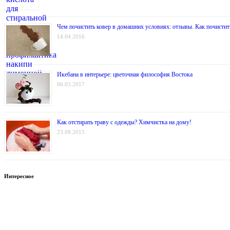
Чем почистить ковер в домашних условиях: отзывы. Как почистит
14.04.2016
Икебана в интерьере: цветочная философия Востока
06.03.2017
Как отстирать траву с одежды? Химчистка на дому!
23.08.2015
Интересное