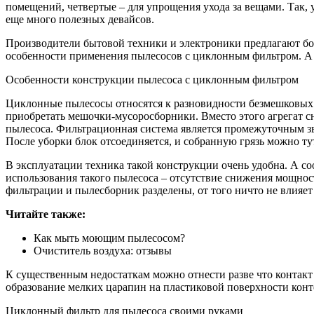
помещений, четвертые – для упрощения ухода за вещами. Так, 
еще много полезных девайсов.
Производители бытовой техники и электроники предлагают бол
особенности применения пылесосов с циклонным фильтром. А т
Особенности конструкции пылесоса с циклонным фильтром
Циклонные пылесосы относятся к разновидности безмешковых к
приобретать мешочки-мусоросборники. Вместо этого агрегат с
пылесоса. Фильтрационная система является промежуточным зв
После уборки блок отсоединяется, и собранную грязь можно ту
В эксплуатации техника такой конструкции очень удобна. А 
использования такого пылесоса – отсутствие снижения мощнос
фильтрации и пылесборник разделены, от того ничто не влияе
Читайте также:
Как мыть моющим пылесосом?
Очиститель воздуха: отзывы
К существенным недостаткам можно отнести разве что контакт
образование мелких царапин на пластиковой поверхности конт
Циклонный фильтр для пылесоса своими руками