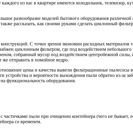
у каждого из нас в
квартире имеются холодильник, телевизор, ку
ьшое разнообразие моделей бытового оборудования различной к
акже рассказать, как своими руками сделать циклонный фильтр
онструкций. С точки зрения экономии расходных материалов так
набжен циклонным фильтром, где под воздействием небольшого 
еном, собранный мусор под воздействием центробежной силы, в 
т же отправить в помойное ведро.
соотношение цены и качества вывели фильтрационные пылесосы 
ти устройства и вероятности выхождения пыли обратно из-за за
т на функциональность оборудования.
 с частичками пыли при очищении контейнера (чего не бывает, 
ейнера со временем.