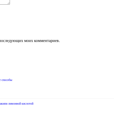
ля последующих моих комментариев.
е способы
накипи лимонной кислотой