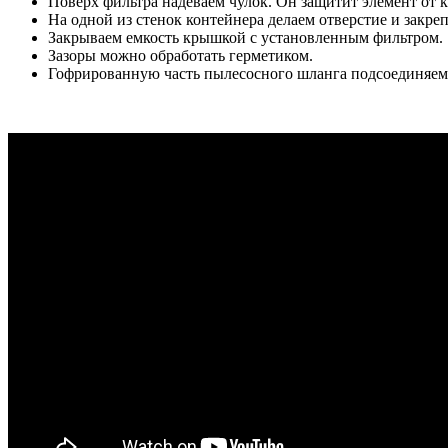
Поверх фильтра надеваем чулок. Он защитит элемент от 
На одной из стенок контейнера делаем отверстие и закре
Закрываем емкость крышкой с установленным фильтром.
Зазоры можно обработать герметиком.
Гофрированную часть пылесосного шланга подсоединяем к