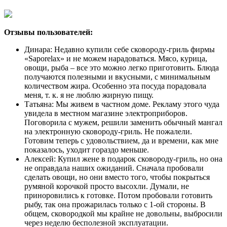
Отзывы пользователей:
Динара: Недавно купили себе сковороду-гриль фирмы
«Saporelax» и не можем нарадоваться. Мясо, курица,
овощи, рыба – все это можно легко приготовить. Блюда
получаются полезными и вкусными, с минимальным
количеством жира. Особенно эта посуда порадовала
меня, т. к. я не люблю жирную пищу.
Татьяна: Мы живем в частном доме. Рекламу этого чуда
увидела в местном магазине электроприборов.
Поговорила с мужем, решили заменить обычный мангал
на электронную сковороду-гриль. Не пожалели.
Готовим теперь с удовольствием, да и времени, как мне
показалось, уходит гораздо меньше.
Алексей: Купил жене в подарок сковороду-гриль, но она
не оправдала наших ожиданий. Сначала пробовали
сделать овощи, но они вместо того, чтобы покрыться
румяной корочкой просто высохли. Думали, не
приноровились к готовке. Потом пробовали готовить
рыбу, так она прожарилась только с 1-ой стороны. В
общем, сковородкой мы крайне не довольны, выбросили
через неделю бесполезной эксплуатации.