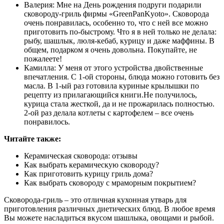
Валерия: Мне на День рождения подруги подарили
сковороду-гриль фирмы «GreenPanKyoto». Сковорода
очень понравилась, особенно то, что с ней все можно
приготовить по-быстрому. Что я в ней только не делала:
рыбу, шашлык, люля-кебаб, курицу и даже маффины. В
общем, подарком я очень довольна. Покупайте, не
пожалеете!
Камилла: У меня от этого устройства двойственные
впечатления. С 1-ой стороны, блюда можно готовить без
масла. В 1-ый раз готовила куриные крылышки по
рецепту из прилагающийся книги.Не получилось,
курица стала жесткой, да и не прожарилась полностью.
2-ой раз делала котлеты с картофелем – все очень
понравилось.
Читайте также:
Керамическая сковорода: отзывы
Как выбрать керамическую сковороду?
Как приготовить курицу гриль дома?
Как выбрать сковороду с мраморным покрытием?
Сковорода-гриль – это отличная кухонная утварь для
приготовления различных диетических блюд. В любое время
Вы можете насладиться вкусом шашлыка, овощами и рыбой.